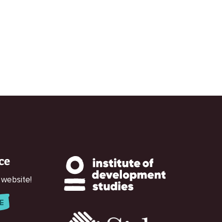
 navigating and responding swiftly.
ce
 website!
E