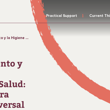
Practical Support
Current Th
para Lograr el Acceso Universal a una Atención de Calidad
nto y
Salud:
ra
versal