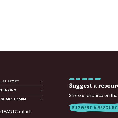
and partners in
L SUPPORT
Suggest a resour
THINKING
Share a resource on the
 SHARE, LEARN
SUGGEST A RESOURC
m
FAQ
Contact