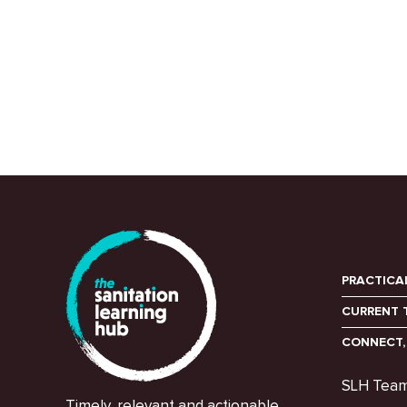
PRACTICA
CURRENT 
CONNECT,
SLH Tea
Timely, relevant and actionable