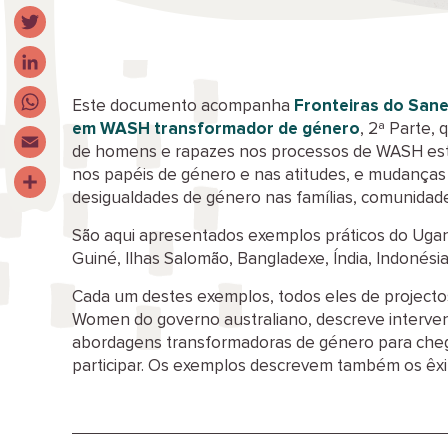
Facebook
Twitter
LinkedIn
Este documento acompanha
Fronteiras do San
em WASH transformador de género
, 2ª Parte,
WhatsApp
de homens e rapazes nos processos de WASH est
Email
nos papéis de género e nas atitudes, e mudanças
desigualdades de género nas famílias, comunidades
Share
São aqui apresentados exemplos práticos do Uga
Guiné, Ilhas Salomão, Bangladexe, Índia, Indonési
Cada um destes exemplos, todos eles de projectos
Women do governo australiano, descreve interven
abordagens transformadoras de género para cheg
participar. Os exemplos descrevem também os êxit