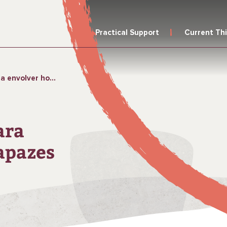
Practical Support
Current Th
ens e rapazes em WASH
ara
apazes