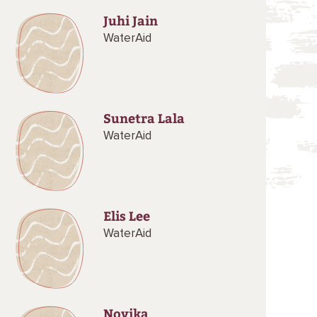
Juhi Jain
WaterAid
Sunetra Lala
WaterAid
Elis Lee
WaterAid
Novika