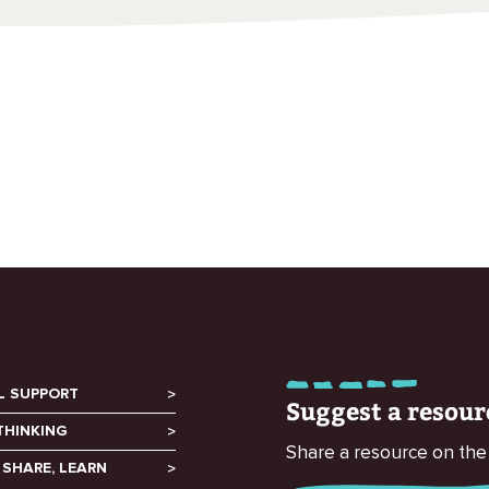
L SUPPORT
Suggest a resour
THINKING
Share a resource on the
 SHARE, LEARN