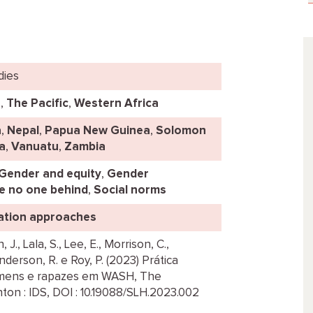
dies
a
,
The Pacific
,
Western Africa
a
,
Nepal
,
Papua New Guinea
,
Solomon
a
,
Vanuatu
,
Zambia
Gender and equity
,
Gender
e no one behind
,
Social norms
ation approaches
J., Lala, S., Lee, E., Morrison, C.,
anderson, R. e Roy, P. (2023) Prática
mens e rapazes em WASH, The
hton : IDS, DOI : 10.19088/SLH.2023.002