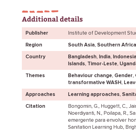
Additional details
Publisher
Institute of Development Stu
Region
South Asia
,
Southern Afric
Country
Bangladesh
,
India
,
Indonesi
Islands
,
Timor-Leste
,
Ugand
Themes
Behaviour change
,
Gender
,
transformative WASH
,
Leav
Approaches
Learning approaches
,
Sanit
Citation
Bongomin, G., Huggett, C., Jain, 
Noerdiyanti, N., Poilapa, R., S
emergente para envolver ho
Sanitation Learning Hub, Brig