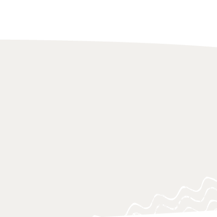
 of research approaches, which aim
on to urgent knowledge gaps, blind
ing questions, often at a critical
o support policy-makers, practitioners
 navigating and responding swiftly.